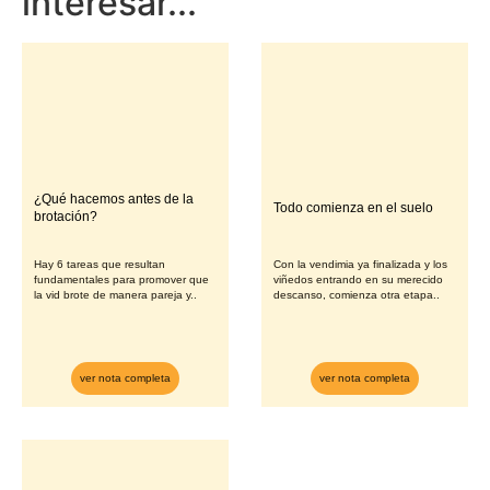
interesar...
¿Qué hacemos antes de la
Todo comienza en el suelo
brotación?
Hay 6 tareas que resultan
Con la vendimia ya finalizada y los
fundamentales para promover que
viñedos entrando en su merecido
la vid brote de manera pareja y..
descanso, comienza otra etapa..
ver nota completa
ver nota completa