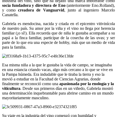
industria del vino, sino que ha dejado una marca imborrable como
socia fundadora y directora de Eno
(anteriormente Eno.Rolland),
y como
creadora de Vanguarvid
, junto al ingeniero Marcelo
Canatella.
Gabriela es mendocina, nacida y criada en el epicentro vitivinícola
de nuestro país. Su amor por la viña y el vino no llega por herencia
familiar (¡o sí!). Ella recuerda que de niña le gustaba acompañar a su
papá a la finca familiar, participar de la cosecha de las uvas; y ser
parte de lo que era una especie de hobby, más que un medio de vida
para la familia.
Esa misma niña a la que le gustaba la vida de campo, se imaginaba
en una estancia criando vacas, algo más cercano a lo que se vive en
la Pampa húmeda. Era indudable que le tiraba la tierra y eso la
movió a estudiar en la Facultad de Ciencias Agrarias, donde
finalmente se reconoció como una
apasionada por la enología y la
viticultura
. Desde sus primeros días en un viñedo, Gabriela mostró
una determinación inquebrantable para abrirse camino en un mundo
mayoritariamente masculino.
Su viaje en la industria del vino comenzó con humildad y