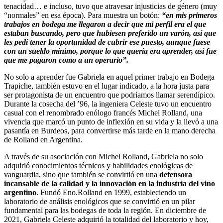
tenacidad… e incluso, tuvo que atravesar injusticias de género (muy
“normales” en esa época). Para muestra un botón:
“en mis primeros
trabajos en bodega me llegaron a decir que mi perfil era el que
estaban buscando, pero que hubiesen preferido un varón, así que
les pedí tener la oportunidad de cubrir ese puesto, aunque fuese
con un sueldo mínimo, porque lo que quería era aprender, así fue
que me pagaron como a un operario”.
No solo a aprender fue Gabriela en aquel primer trabajo en Bodega
Trapiche, también estuvo en el lugar indicado, a la hora justa para
ser protagonista de un encuentro que podríamos llamar serendípico.
Durante la cosecha del ’96, la ingeniera Celeste tuvo un encuentro
casual con el renombrado enólogo francés Michel Rolland, una
vivencia que marcó un punto de inflexión en su vida y la llevó a una
pasantía en Burdeos, para convertirse más tarde en la mano derecha
de Rolland en Argentina.
A través de su asociación con Michel Rolland, Gabriela no solo
adquirió conocimientos técnicos y habilidades enológicas de
vanguardia, sino que también se convirtió en una
defensora
incansable de la calidad y la innovación en la industria del vino
argentino
. Fundó Eno.Rolland en 1999, estableciendo un
laboratorio de análisis enológicos que se convirtió en un pilar
fundamental para las bodegas de toda la región. En diciembre de
2021, Gabriela Celeste adquirió la totalidad del laboratorio y hoy,