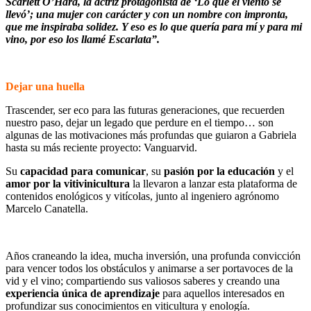
Scarlett OʼHara, la actriz protagonista de ‘Lo que el viento se
llevó’; una mujer con carácter y con un nombre con impronta,
que me inspiraba solidez. Y eso es lo que quería para mí y para mi
vino, por eso los llamé Escarlata”.
Dejar una huella
Trascender, ser eco para las futuras generaciones, que recuerden
nuestro paso, dejar un legado que perdure en el tiempo… son
algunas de las motivaciones más profundas que guiaron a Gabriela
hasta su más reciente proyecto: Vanguarvid.
Su
capacidad para comunicar
, su
pasión por la educación
y el
amor por la vitivinicultura
la llevaron a lanzar esta plataforma de
contenidos enológicos y vitícolas, junto al ingeniero agrónomo
Marcelo Canatella.
Años craneando la idea, mucha inversión, una profunda convicción
para vencer todos los obstáculos y animarse a ser portavoces de la
vid y el vino; compartiendo sus valiosos saberes y creando una
experiencia única de aprendizaje
para aquellos interesados en
profundizar sus conocimientos en viticultura y enología.