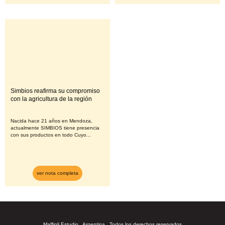
Simbios reafirma su compromiso
con la agricultura de la región
Nacida hace 21 años en Mendoza,
actualmente SIMBIOS tiene presencia
con sus productos en todo Cuyo...
ver nota completa
Maffioli Estudio . Argentina . Todos los derechos reservados