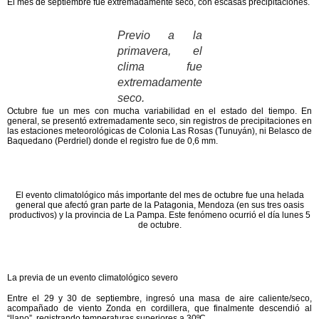
El mes de
septiembre
fue
extremadamente
seco, con escasas precipitaciones.
Previo a la
primavera, el
clima fue
extremadamente
seco.
Octubre
fue un mes con
mucha variabilidad en el estado del tiempo
. En
general, se presentó extremadamente seco, sin registros de precipitaciones en
las estaciones meteorológicas de Colonia Las Rosas (Tunuyán), ni Belasco de
Baquedano (Perdriel) donde el registro fue de 0,6 mm.
El evento climatológico más importante del mes de octubre fue una helada
general que afectó gran parte de la Patagonia, Mendoza (en sus tres oasis
productivos) y la provincia de La Pampa. Este fenómeno ocurrió el día lunes 5
de octubre.
La previa de un evento climatológico severo
Entre el
29 y 30 de septiembre
, ingresó una
masa de aire caliente/seco
,
acompañado de
viento Zonda
en cordillera, que finalmente descendió al
“llano”, registrando temperaturas superiores a 30ºC.