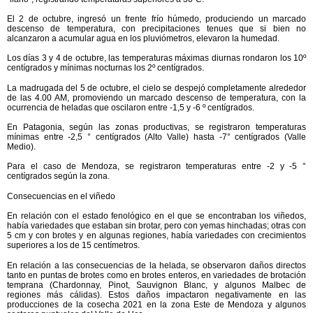
El
2 de octubre
, ingresó un
frente frío húmedo
, produciendo un marcado
descenso de temperatura, con precipitaciones tenues que si bien no
alcanzaron a acumular agua en los pluviómetros, elevaron la humedad.
Los días 3 y 4 de octubre, las temperaturas máximas diurnas rondaron los 10º
centígrados y mínimas nocturnas los 2º centígrados.
La madrugada del
5 de octubre
, el cielo se despejó completamente alrededor
de las 4.00 AM, promoviendo un
marcado descenso de temperatura
, con la
ocurrencia de
heladas
que oscilaron
entre -1,5 y -6 º centígrados
.
En Patagonia, según las zonas productivas, se registraron temperaturas
mínimas entre -2,5 ° centígrados (Alto Valle) hasta -7° centígrados (Valle
Medio).
Para el caso de Mendoza, se registraron temperaturas entre -2 y -5 °
centígrados según la zona.
Consecuencias en el viñedo
En relación con el estado fenológico en el que se encontraban los viñedos,
había variedades que estaban sin brotar, pero con yemas hinchadas; otras con
5 cm y con brotes y en algunas regiones, había variedades con crecimientos
superiores a los de 15 centímetros.
En relación a las consecuencias de la helada, se observaron daños directos
tanto en puntas de brotes como en brotes enteros, en variedades de brotación
temprana (Chardonnay, Pinot, Sauvignon Blanc, y algunos Malbec de
regiones más cálidas). Estos daños impactaron negativamente en las
producciones de la cosecha 2021 en la zona Este de Mendoza y algunos