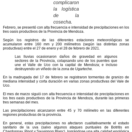
complicaron
la logística
de la
cosecha.
Febrero
, se presentó con
alta frecuencia e intensidad de precipitaciones
en los
tres oasis productivos de la Provincia de Mendoza.
Según los registros de las diferentes estaciones meteorológicas
se
acumularon entre 160 mm y 200 milímetros
(según las distintas zonas
productivas) entre el 27 de enero y el 28 de febrero de 2021.
Las lluvias ocasionaron daños de gravedad en algunos
sectores de la Provincia, colapsando uno de los puentes que
une el Valle de Uco con la capital de Mendoza; e incluso
destruyendo un viñedo de la zona de Ugarteche.
En la madrugada del 17 de febrero se registraron tormentas de granizo de
mediana intensidad y corta duración en varias zonas productivas del Vale de
Uco.
El mes de
marzo
siguió con
alta frecuencia e intensidad de precipitaciones
en
los tres oasis productivos de la Provincia de Mendoza, durante las primeras
tres semanas del mes.
Las precipitaciones alcanzaron
entre 45 y 70 milímetro
en las diferentes
regiones productivas de la provincia.
En general, estas precipitaciones
no afectaron cualitativamente el estado
sanitario de la uva
(salvo algunos ataques puntuales de Botritis en
Chardonnay, Pinot y Sauvignon Blanc), lográndose una alta calidad enológica